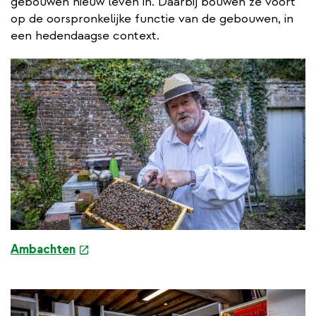
gebouwen nieuw leven in. Daarbij bouwen ze voort
op de oorspronkelijke functie van de gebouwen, in
een hedendaagse context.
e
Ambachten
x
t
e