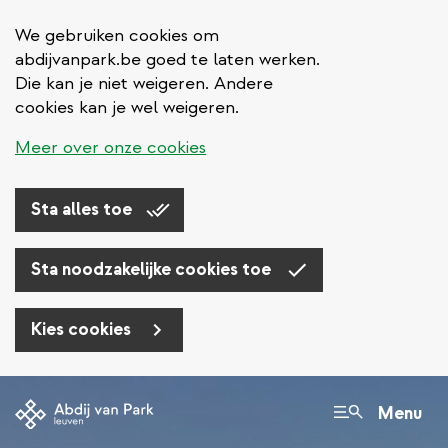
We gebruiken cookies om
abdijvanpark.be goed te laten werken.
Die kan je niet weigeren. Andere
cookies kan je wel weigeren.
Meer over onze cookies
Sta alles toe
Sta noodzakelijke cookies toe
Kies cookies
Overslaan
en
Menu
naar