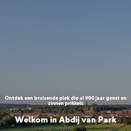
de
inhoud
gaan
Ontdek een bruisende plek die al 900 jaar geest en
zinnen prikkelt
Welkom in Abdij van Park