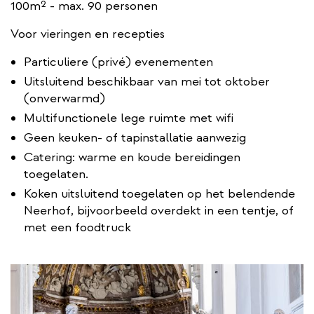
100m² - max. 90 personen
t
e
Voor vieringen en recepties
r
Particuliere (privé) evenementen
n
Uitsluitend beschikbaar van mei tot oktober
a
(onverwarmd)
l
l
Multifunctionele lege ruimte met wifi
i
Geen keuken- of tapinstallatie aanwezig
n
Catering: warme en koude bereidingen
k
toegelaten.
Koken uitsluitend toegelaten op het belendende
Neerhof, bijvoorbeeld overdekt in een tentje, of
met een foodtruck