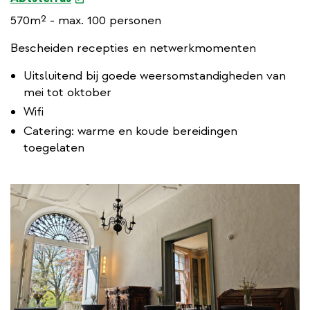
x
570m² - max. 100 personen
t
e
Bescheiden recepties en netwerkmomenten
r
Uitsluitend bij goede weersomstandigheden van
n
mei tot oktober
a
Wifi
l
l
Catering: warme en koude bereidingen
i
toegelaten
n
k