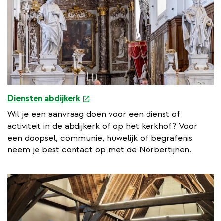
e
Diensten abdijkerk
x
Wil je een aanvraag doen voor een dienst of
t
activiteit in de abdijkerk of op het kerkhof? Voor
e
een doopsel, communie, huwelijk of begrafenis
r
neem je best contact op met de Norbertijnen.
n
a
l
l
i
n