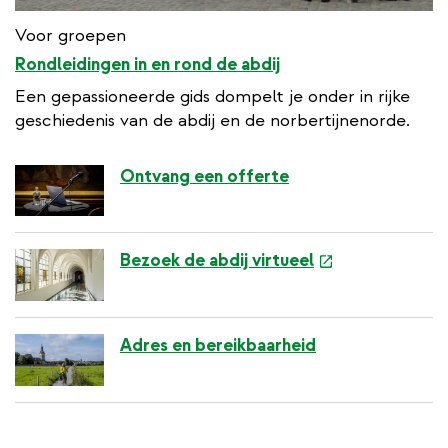
Voor groepen
Rondleidingen in en rond de abdij
Een gepassioneerde gids dompelt je onder in rijke
geschiedenis van de abdij en de norbertijnenorde.
Ontvang een offerte
e
Bezoek de abdij virtueel
x
t
e
Adres en bereikbaarheid
r
n
a
l