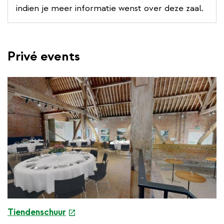
r
indien je meer informatie wenst over deze zaal.
n
a
l
l
Privé events
i
n
k
e
Tiendenschuur
x