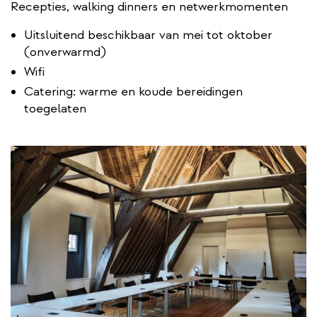
e
Recepties, walking dinners en netwerkmomenten
r
Uitsluitend beschikbaar van mei tot oktober
n
(onverwarmd)
a
Wifi
l
l
Catering: warme en koude bereidingen
i
toegelaten
n
k