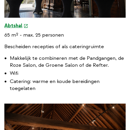
e
Abtshal
x
65 m² - max. 25 personen
t
e
Bescheiden recepties of als cateringruimte
r
Makkelijk te combineren met de Pandgangen, de
n
Roze Salon, de Groene Salon of de Refter.
a
Wifi
l
l
Catering: warme en koude bereidingen
i
toegelaten
n
k