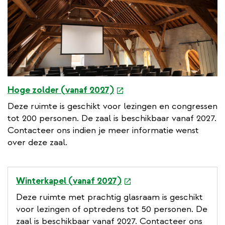
e
Hoge zolder (vanaf 2027)
x
Deze ruimte is geschikt voor lezingen en congressen
t
tot 200 personen. De zaal is beschikbaar vanaf 2027.
e
Contacteer ons indien je meer informatie wenst
r
over deze zaal.
n
a
l
e
Winterkapel (vanaf 2027)
l
x
Deze ruimte met prachtig glasraam is geschikt
i
t
voor lezingen of optredens tot 50 personen. De
n
e
zaal is beschikbaar vanaf 2027. Contacteer ons
k