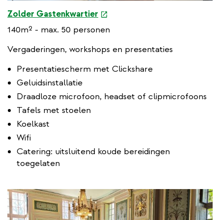
e
Zolder Gastenkwartier
x
140m² - max. 50 personen
t
e
Vergaderingen, workshops en presentaties
r
Presentatiescherm met Clickshare
n
Geluidsinstallatie
a
l
Draadloze microfoon, headset of clipmicrofoons
l
Tafels met stoelen
i
Koelkast
n
Wifi
k
Catering: uitsluitend koude bereidingen
toegelaten