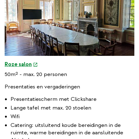
e
Roze salon
x
50m² - max. 20 personen
t
e
Presentaties en vergaderingen
r
Presentatiescherm met Clickshare
n
Lange tafel met max. 20 stoelen
a
l
Wifi
l
Catering: uitsluitend koude bereidingen in de
i
ruimte, warme bereidingen in de aansluitende
n