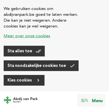
We gebruiken cookies om
abdijvanpark.be goed te laten werken.
Die kan je niet weigeren. Andere
cookies kan je wel weigeren.
Meer over onze cookies
Sta alles toe
Sta noodzakelijke cookies toe
Kies cookies
Overslaan
en
Menu
naar