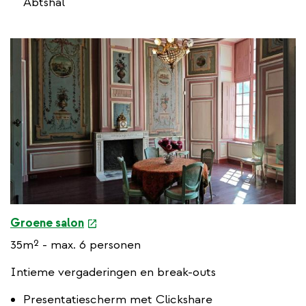
Abtshal
k
e
Groene salon
x
35m² - max. 6 personen
t
e
Intieme vergaderingen en break-outs
r
Presentatiescherm met Clickshare
n