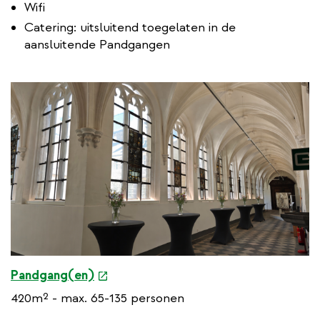
i
Wifi
n
Catering: uitsluitend toegelaten in de
k
aansluitende Pandgangen
e
Pandgang(en)
x
420m² - max. 65-135 personen
t