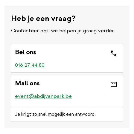
l
i
n
Heb je een vraag?
k
Contacteer ons, we helpen je graag verder.
Bel ons
016 27 44 80
Mail ons
event@abdijvanpark.be
Je krijgt zo snel mogelijk een antwoord.