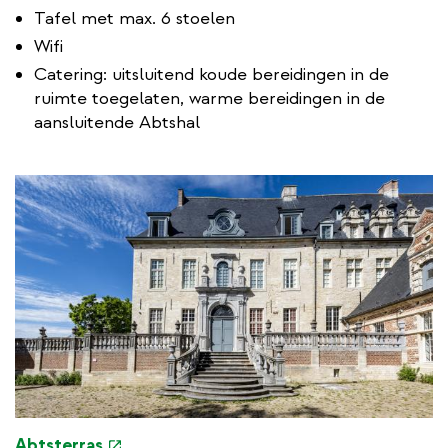
Tafel met max. 6 stoelen
a
l
Wifi
l
Catering: uitsluitend koude bereidingen in de
i
ruimte toegelaten, warme bereidingen in de
n
aansluitende Abtshal
k
e
Abtsterras