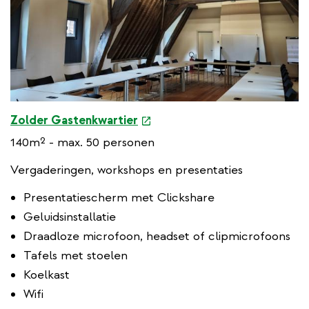
k
e
Zolder Gastenkwartier
x
140m² - max. 50 personen
t
e
Vergaderingen, workshops en presentaties
r
Presentatiescherm met Clickshare
n
Geluidsinstallatie
a
l
Draadloze microfoon, headset of clipmicrofoons
l
Tafels met stoelen
i
Koelkast
n
Wifi
k