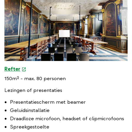
e
Refter
x
150m² - max. 80 personen
t
e
Lezingen of presentaties
r
Presentatiescherm met beamer
n
Geluidsinstallatie
a
l
Draadloze microfoon, headset of clipmicrofoons
l
Spreekgestoelte