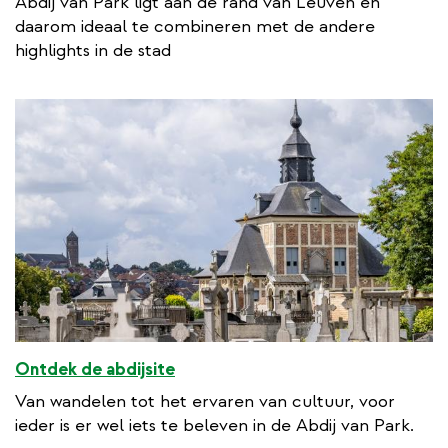
Abdij van Park ligt aan de rand van Leuven en
t
daarom ideaal te combineren met de andere
e
highlights in de stad
r
n
a
l
l
i
n
k
Ontdek de abdijsite
Van wandelen tot het ervaren van cultuur, voor
ieder is er wel iets te beleven in de Abdij van Park.