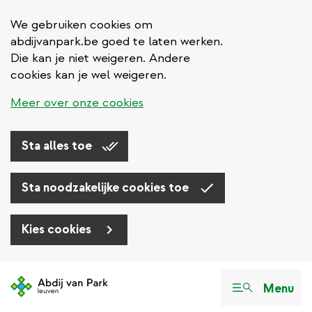
We gebruiken cookies om
abdijvanpark.be goed te laten werken.
Die kan je niet weigeren. Andere
cookies kan je wel weigeren.
Meer over onze cookies
Sta alles toe
Sta noodzakelijke cookies toe
Kies cookies
Overslaan
en
Menu
naar