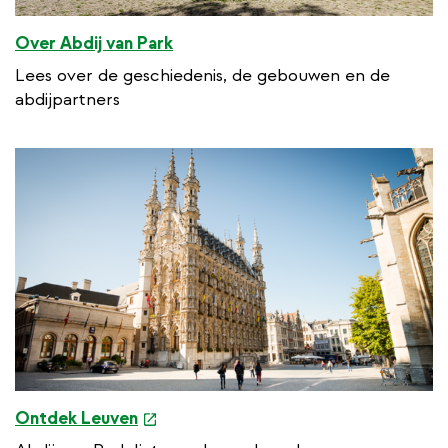
Over Abdij van Park
Lees over de geschiedenis, de gebouwen en de
abdijpartners
e
Ontdek Leuven
x