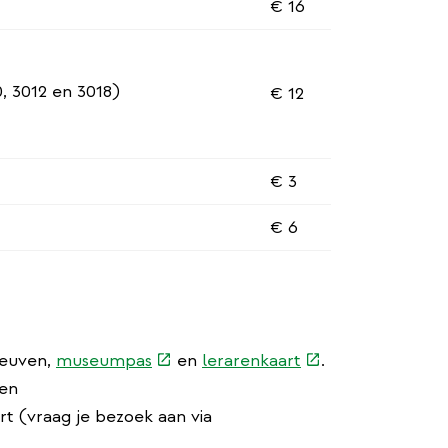
€ 16
, 3012 en 3018)
€ 12
€ 3
€ 6
(externe
(externe
Leuven,
museumpas
en
lerarenkaart
.
link)
link)
den
t (vraag je bezoek aan via