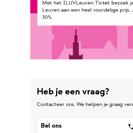
x
Met het ILUVLeuven Ticket bezoek je 
t
Leuven aan een heel voordelige prijs
30%.
e
r
n
a
l
l
i
n
Heb je een vraag?
k
Contacteer ons. We helpen je graag ver
Bel ons