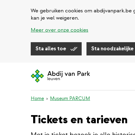
We gebruiken cookies om abdijvanpark.be g
kan je wel weigeren.
Meer over onze cookies
Sta alles toe
Sta noodzakelijke
Overslaan
en
naar
de
inhoud
Home
Museum PARCUM
gaan
Tickets en tarieven
Met je ticket bezoek je alle histori