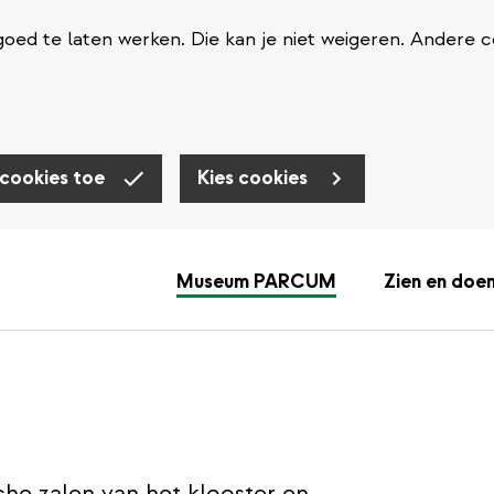
oed te laten werken. Die kan je niet weigeren. Andere c
 cookies toe
Kies cookies
Museum PARCUM
Zien en doe
sche zalen van het klooster en