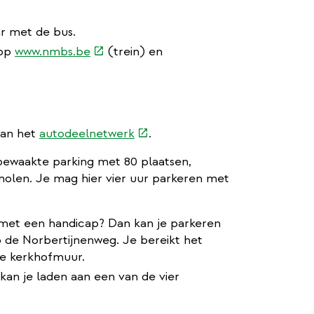
ar met de bus.
(externe
 op
www.nmbs.be
(trein) en
link)
(externe
van het
autodeelnetwerk
.
link)
nbewaakte parking met 80 plaatsen,
molen. Je mag hier vier uur parkeren met
met een handicap? Dan kan je parkeren
de Norbertijnenweg. Je bereikt het
de kerkhofmuur.
an je laden aan een van de vier