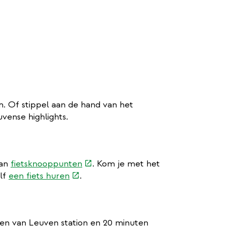
. Of stippel aan de hand van het
uvense highlights.
(externe
van
fietsknooppunten
. Kom je met het
(externe
link)
elf
een fiets huren
.
link)
len van Leuven station en 20 minuten