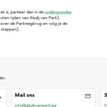
et is, parkeer dan in de
ondergrondse
nuten rijden van Abdij van Park).
g over de Parkwegbrug en volg je de
n stappen).
er.
Mail ons
S
info@abdijvanpark.be
V