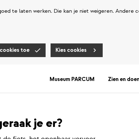
oed te laten werken. Die kan je niet weigeren. Andere c
 cookies toe
Kies cookies
Museum PARCUM
Zien en doe
geraak je er?
 de fiets, het openbaar vervoer,