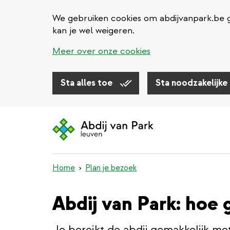
We gebruiken cookies om abdijvanpark.be g
kan je wel weigeren.
Meer over onze cookies
Sta alles toe
Sta noodzakelijke
Overslaan
en
naar
de
inhoud
Home
Plan je bezoek
gaan
Abdij van Park: hoe 
Je bereikt de abdij gemakkelijk met