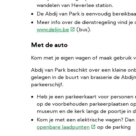
wandelen van Heverlee station.
De Abdij van Park is eenvoudig bereikba
Meer info over de dienstregeling vind je
(externe
www.delijn.be
(bus).
link)
Met de auto
Kom met je eigen wagen of maak gebruik 
Abdij van Park beschikt over een kleine o
gelegen in de buurt van brasserie de Abdij
parkeerschijf.
Heb je een parkeerkaart voor personen 
op de voorbehouden parkeerplaatsen op 
museum en de kerk langs de poortje in 
Kom je met een elektrische wagen? Dan k
(externe
openbare laadpunten
op de parking
link)