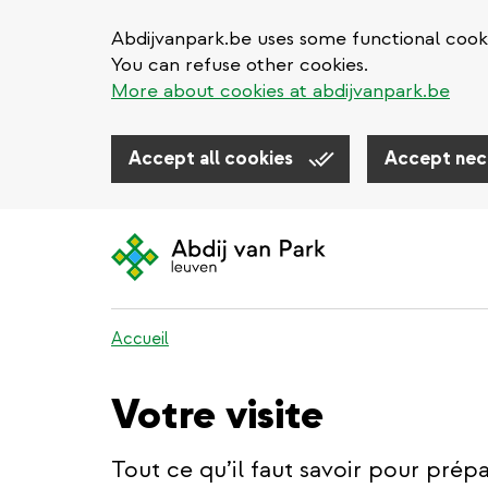
Abdijvanpark.be uses some functional cooki
You can refuse other cookies.
More about cookies at abdijvanpark.be
Accept all cookies
Accept nec
Aller
au
contenu
principal
Accueil
Votre visite
Tout ce qu’il faut savoir pour prépa