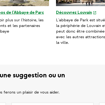
e
os de l’Abbaye de Parc
Découvrez Louvain
x
ir plus sur l'histoire, les
L'abbaye de Park est situé
t
nts et les partenaires
la périphérie de Louvain e
e
bbaye
peut donc être combinée
r
avec les autres attraction
n
la ville.
a
l
l
i
n
 une suggestion ou un
k
 ferons un plaisir de vous aider.