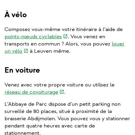
external)
À vélo
Composez vous-même votre itinéraire à l’aide de
(link
points-nœuds cyclables
. Vous venez en
is
transports en commun ? Alors, vous pouvez
louer
(link
external)
un vélo
à Leuven même.
is
external)
En voiture
Venez avec votre propre voiture ou utilisez le
(link
réseau de covoiturage
.
is
L’Abbaye de Parc dispose d’un petit parking non
external)
surveillé de 80 places, situé à proximité de la
brasserie Abdijmolen. Vous pouvez vous y stationner
pendant quatre heures avec carte de
stationnement.