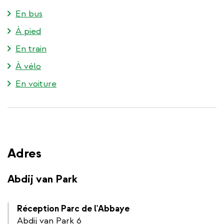
En bus
À pied
En train
À vélo
En voiture
Adres
Abdij van Park
Réception Parc de l'Abbaye
Abdij van Park 6