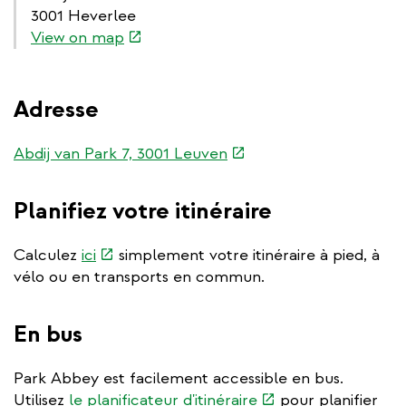
3001 Heverlee
(link
View on map
is
external)
Adresse
(link
Abdij van Park 7, 3001 Leuven
is
external)
Planifiez votre itinéraire
(link
Calculez
ici
simplement votre itinéraire à pied, à
is
vélo ou en transports en commun.
external)
En bus
Park Abbey est facilement accessible en bus.
(link
Utilisez
le planificateur d'itinéraire
pour planifier