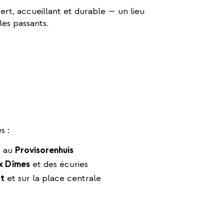
rt, accueillant et durable — un lieu
les passants.
s :
 au
Provisorenhuis
x Dîmes
et des écuries
rt
et sur la place centrale