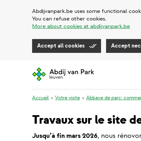
Abdijvanpark.be uses some functional cooki
You can refuse other cookies.
More about cookies at abdijvanpark.be
Accept all cookies
Accept nec
Aller
au
contenu
principal
Accueil
Votre visite
Abbaye de parc: comment
Travaux sur le site d
Jusqu’à fin mars 2026
, nous rénovo