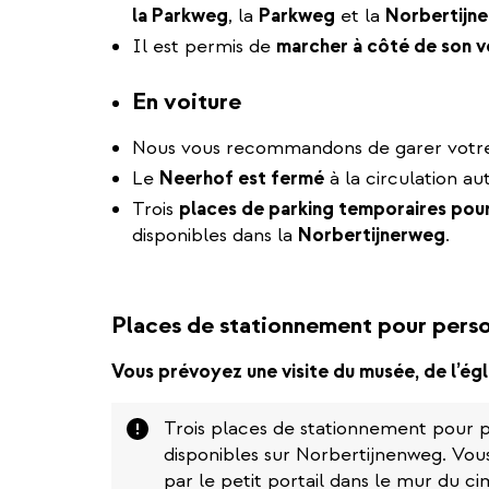
la Parkweg
, la
Parkweg
et la
Norbertijn
Il est permis de
marcher à côté de son v
En voiture
Nous vous recommandons de garer votre 
Le
Neerhof est fermé
à la circulation au
Trois
places de parking temporaires pou
disponibles dans la
Norbertijnerweg
.
Places de stationnement pour perso
Vous prévoyez une visite du musée, de l’égl
Attention
Trois places de stationnement pour p
disponibles sur Norbertijnenweg. Vous
par le petit portail dans le mur du ci