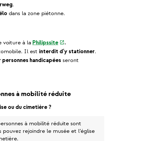
erweg
.
élo
dans la zone piétonne.
(link
voiture à la
Philipssite
.
is
tomobile. Il est
interdit d’y stationner
.
external)
r personnes handicapées
seront
nnes à mobilité réduite
ise ou du cimetière ?
ersonnes à mobilité réduite sont
 pouvez rejoindre le musée et l’église
metière.