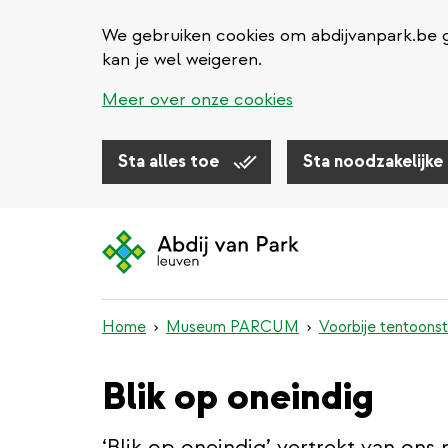
We gebruiken cookies om abdijvanpark.be g
kan je wel weigeren.
Meer over onze cookies
Sta alles toe
Sta noodzakelijke
Overslaan
en
naar
de
inhoud
Home
Museum PARCUM
Voorbije tentoonst
gaan
Blik op oneindig
‘Blik op oneindig’ vertrekt van ons