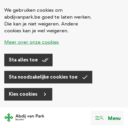
We gebruiken cookies om
abdijvanpark.be goed te laten werken.
Die kan je niet weigeren. Andere
cookies kan je wel weigeren.
Meer over onze cookies
Sta alles toe
Sta noodzakelijke cookies toe
Kies cookies
Overslaan
en
Menu
naar