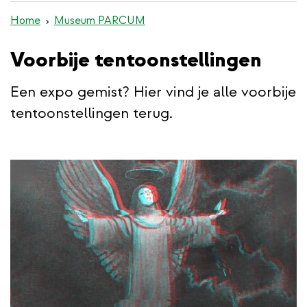
de
Home
Museum PARCUM
inhoud
gaan
Voorbije tentoonstellingen
Een expo gemist? Hier vind je alle voorbije
tentoonstellingen terug.