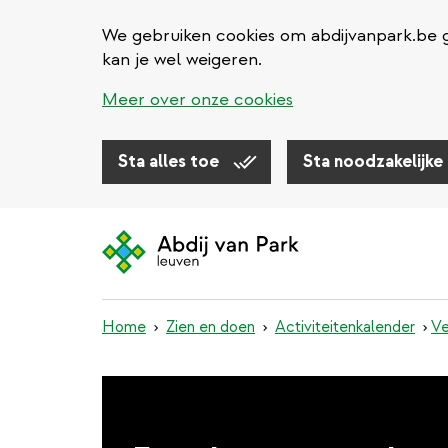
We gebruiken cookies om abdijvanpark.be g
kan je wel weigeren.
Meer over onze cookies
Sta alles toe
Sta noodzakelijke
Overslaan
en
naar
de
inhoud
Home
Zien en doen
Activiteitenkalender
​V
gaan