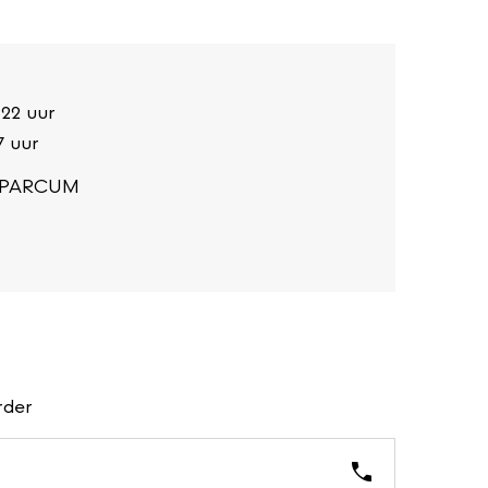
 22 uur
7 uur
m PARCUM
rder