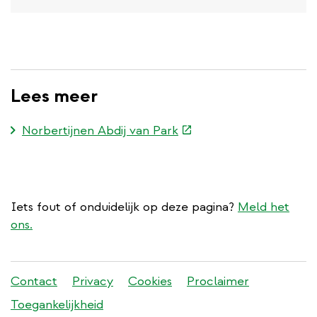
Lees meer
(externe
Norbertijnen Abdij van Park
link)
Iets fout of onduidelijk op deze pagina?
Meld het
ons.
Stadleuven
Contact
Privacy
Cookies
Proclaimer
footer
Toegankelijkheid