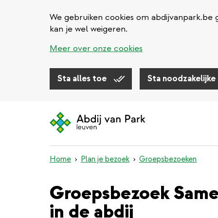
We gebruiken cookies om abdijvanpark.be g
kan je wel weigeren.
Meer over onze cookies
Sta alles toe
Sta noodzakelijke
Overslaan
en
naar
de
inhoud
Home
Plan je bezoek
Groepsbezoeken
gaan
Groepsbezoek Samen
in de abdij