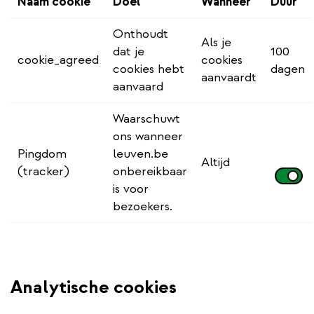
Naam cookie
Doel
Wanneer
Duur
Onthoudt
Als je
dat je
100
cookie_agreed
cookies
cookies hebt
dagen
aanvaardt
aanvaard
Waarschuwt
ons wanneer
Pingdom
leuven.be
Altijd
(tracker)
onbereikbaar
is voor
bezoekers.
Analytische cookies