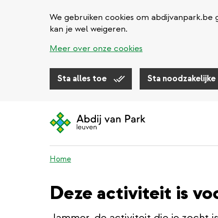
We gebruiken cookies om abdijvanpark.be g
kan je wel weigeren.
Meer over onze cookies
Sta alles toe
Sta noodzakelijke
Overslaan
en
naar
de
inhoud
Home
gaan
Deze activiteit is vo
Jammer, de activiteit die je zocht i