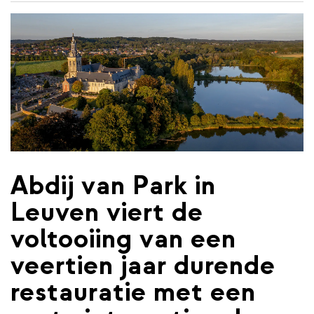
de
inhoud
gaan
Abdij van Park in
Leuven viert de
voltooiing van een
veertien jaar durende
restauratie met een