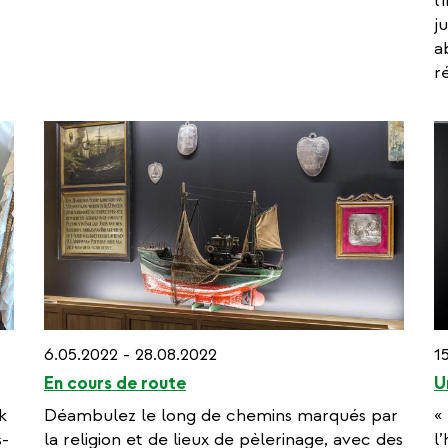
l
j
a
r
6.05.2022 - 28.08.2022
1
En cours de route
U
k
Déambulez le long de chemins marqués par
«
s-
la religion et de lieux de pèlerinage, avec des
l