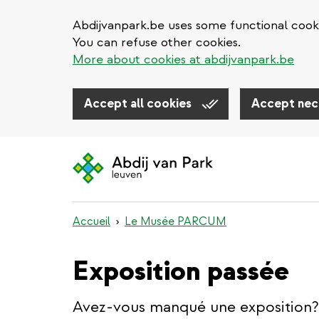
Abdijvanpark.be uses some functional cooki
You can refuse other cookies.
More about cookies at abdijvanpark.be
Accept all cookies
Accept nec
Aller
au
contenu
principal
Accueil
Le Musée PARCUM
Exposition passée
Avez-vous manqué une exposition? 