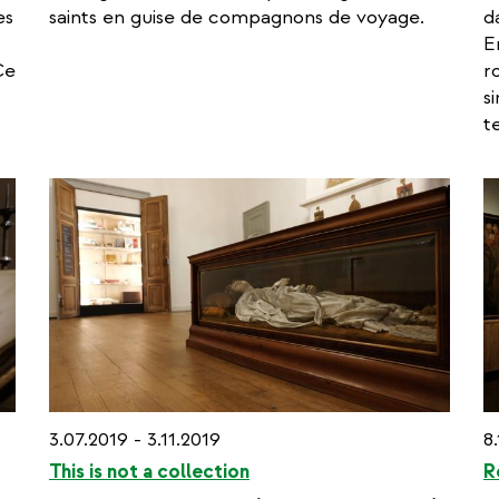
es
saints en guise de compagnons de voyage.
d
E
Ce
r
s
t
3.07.2019 - 3.11.2019
8
This is not a collection
R