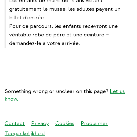
Les enfants de moins de 12 ans visitent
gratuitement le musée, les adultes payent un
billet d'entrée.
Pour ce parcours, les enfants recevront une
véritable robe de père et une ceinture –
demandez-le à votre arrivée.
Something wrong or unclear on this page?
Let us
know.
Stadleuven
Contact
Privacy
Cookies
Proclaimer
footer
Toegankelijkheid