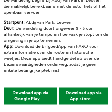
De wandeling begint bij Abdij van Park in Leuven,
die makkelijk bereikbaar is met de auto, fiets of het
openbaar vervoer.
Startpunt:
Abdij van Park, Leuven
Duur:
De wandeling duurt ongeveer 2 - 3 uur,
afhankelijk van je tempo en hoe vaak je stopt om de
omgeving in je op te nemen.
App:
Download de ErfgoedApp van FARO voor
extra informatie over de route en historische
weetjes. Deze app biedt handige details over de
bezienswaardigheden onderweg, zodat je geen
enkele belangrijke plek mist.
Download app via
Download app via
(externe
(externe
Google Play
App store
link)
link)