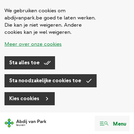
We gebruiken cookies om
abdijvanpark.be goed te laten werken.
Die kan je niet weigeren. Andere
cookies kan je wel weigeren.
Meer over onze cookies
Sta alles toe
Sta noodzakelijke cookies toe
Kies cookies
Overslaan
en
Menu
naar