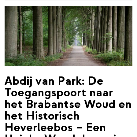
de
inhoud
gaan
Abdij van Park: De
Toegangspoort naar
het Brabantse Woud en
het Historisch
Heverleebos – Een