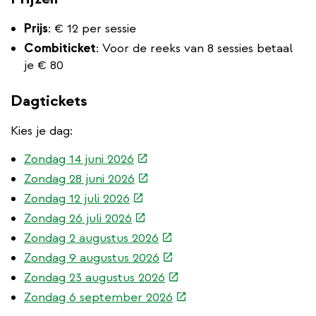
Prijs
: € 12 per sessie
Combiticket
: Voor de reeks van 8 sessies betaal
je € 80
Dagtickets
Kies je dag:
(externe
Zondag 14 juni 2026
link)
(externe
Zondag 28 juni 2026
link)
(externe
Zondag 12 juli 2026
link)
(externe
Zondag 26 juli 2026
link)
(externe
Zondag 2 augustus 2026
link)
(externe
Zondag 9 augustus 2026
link)
(externe
Zondag 23 augustus 2026
link)
(externe
Zondag 6 september 2026
link)