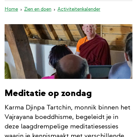
de
Home
Zien en doen
Activiteitenkalender
inhoud
gaan
Meditatie op zondag
Karma Djinpa Tartchin, monnik binnen het
Vajrayana boeddhisme, begeleidt je in
deze laagdrempelige meditatiesessies
waarin je kennismaakt met verschillende