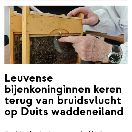
de
inhoud
gaan
Leuvense
bijenkoninginnen keren
terug van bruidsvlucht
op Duits waddeneiland